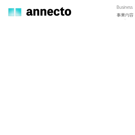
Business
事業内容
HOME
|
ニュース
|
template.detail
[%list_start%]