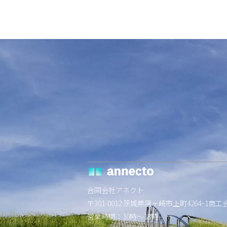
前の記事へ
合同会社アネクト
〒301-0012 茨城県龍ヶ崎市上町4264−1商工
営業時間：10時〜18時